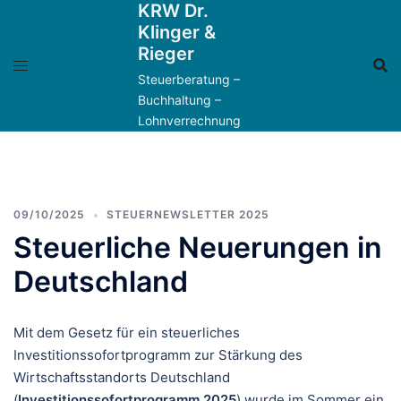
KRW Dr.
Zum
Klinger &
Inhalt
Rieger
springen
Steuerberatung –
Buchhaltung –
Lohnverrechnung
09/10/2025
STEUERNEWSLETTER 2025
Steuerliche Neuerungen in
Deutschland
Mit dem Gesetz für ein steuerliches
Investitionssofortprogramm zur Stärkung des
Wirtschaftsstandorts Deutschland
(
Investitionssofortprogramm 2025
) wurde im Sommer ein