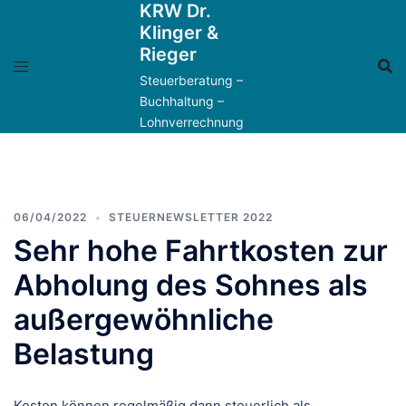
KRW Dr.
Zum
Klinger &
Inhalt
Rieger
springen
Steuerberatung –
Buchhaltung –
Lohnverrechnung
06/04/2022
STEUERNEWSLETTER 2022
Sehr hohe Fahrtkosten zur
Abholung des Sohnes als
außergewöhnliche
Belastung
Kosten können regelmäßig dann steuerlich als