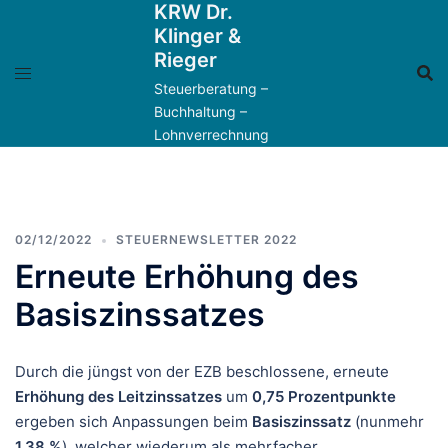
KRW Dr.
Zum
Klinger &
Inhalt
Rieger
springen
Steuerberatung –
Buchhaltung –
Lohnverrechnung
02/12/2022
STEUERNEWSLETTER 2022
Erneute Erhöhung des
Basiszinssatzes
Durch die jüngst von der EZB beschlossene, erneute
Erhöhung des Leitzinssatzes
um
0,75 Prozentpunkte
ergeben sich Anpassungen beim
Basiszinssatz
(nunmehr
1,38 %
), welcher wiederum als mehrfacher