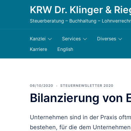
Zum
KRW Dr. Klinger & Rie
Inhalt
Steuerberatung – Buchhaltung – Lohnverrech
springen
Kanzlei
Services
Diverses
Karriere
English
06/10/2020
STEUERNEWSLETTER 2020
Bilanzierung von
Unternehmen sind in der Praxis oftm
bestehen, für die dem Unternehmen