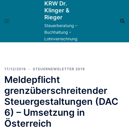
KRW Dr.
Zum
Klinger &
Inhalt
Rieger
springen
Steuerberatung –
Buchhaltung –
Lohnverrechnung
17/12/2019
STEUERNEWSLETTER 2019
Meldepflicht
grenzüberschreitender
Steuergestaltungen (DAC
6) – Umsetzung in
Österreich