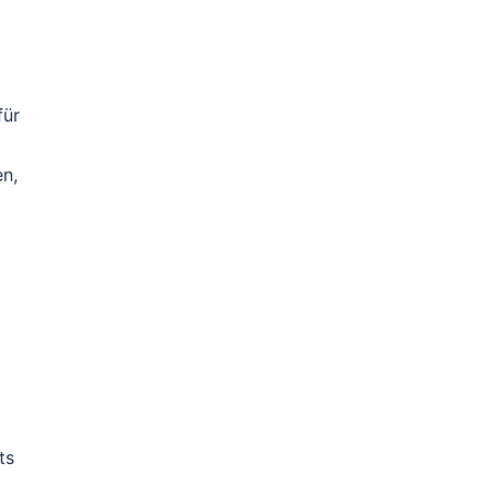
für
n,
ts