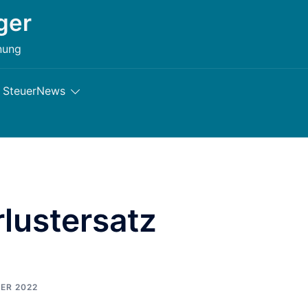
ger
nung
SteuerNews
rlustersatz
ER 2022