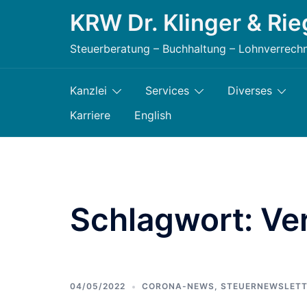
Zum
KRW Dr. Klinger & Rie
Inhalt
Steuerberatung – Buchhaltung – Lohnverrech
springen
Kanzlei
Services
Diverses
Karriere
English
Schlagwort:
Ve
04/05/2022
CORONA-NEWS
,
STEUERNEWSLETT