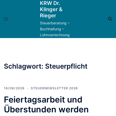
KRW Dr.
Zum
Klinger &
Inhalt
Rieger
springen
Steuerberatung –
Buchhaltung –
Lohnverrechnung
Schlagwort:
Steuerpflicht
16/06/2026
STEUERNEWSLETTER 2026
Feiertagsarbeit und
Überstunden werden