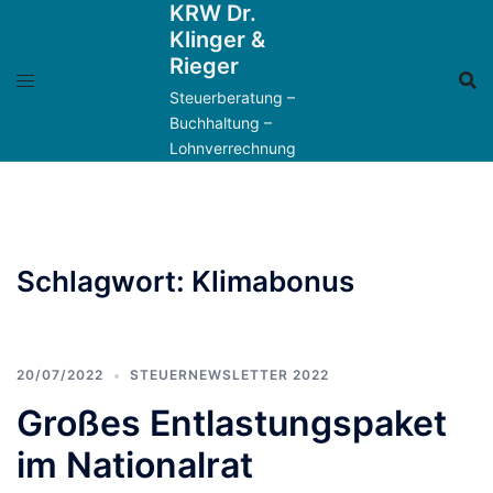
KRW Dr.
Zum
Klinger &
Inhalt
Rieger
springen
Steuerberatung –
Buchhaltung –
Lohnverrechnung
Schlagwort:
Klimabonus
20/07/2022
STEUERNEWSLETTER 2022
Großes Entlastungspaket
im Nationalrat