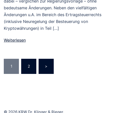
dabei – verglichen zur Regierungsvorlage – ohne
bedeutsame Änderungen. Neben den vielfältigen
Änderungen u.A. im Bereich des Ertragsteuerrechts
(inklusive Neuregelung der Besteuerung von
Kryptowährungen) in Teil […]
Weiterlesen
Seitennummerierung
1
2
>
der
Beiträge
© 2026 KRW Dr. Klinger & Rieger.