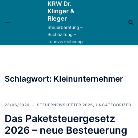
KRW Dr.
Zum
Klinger &
Inhalt
Rieger
springen
Steuerberatung –
Buchhaltung –
Lohnverrechnung
Schlagwort:
Kleinunternehmer
23/06/2026
STEUERNEWSLETTER 2026
,
UNCATEGORIZED
Das Paketsteuergesetz
2026 – neue Besteuerung