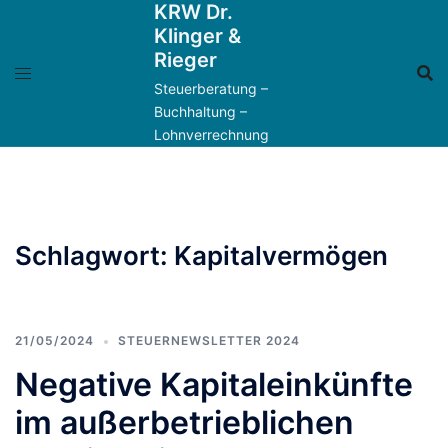
KRW Dr.
Zum
Klinger &
Inhalt
Rieger
springen
Steuerberatung –
Buchhaltung –
Lohnverrechnung
Schlagwort:
Kapitalvermögen
21/05/2024
STEUERNEWSLETTER 2024
Negative Kapitaleinkünfte
im außerbetrieblichen