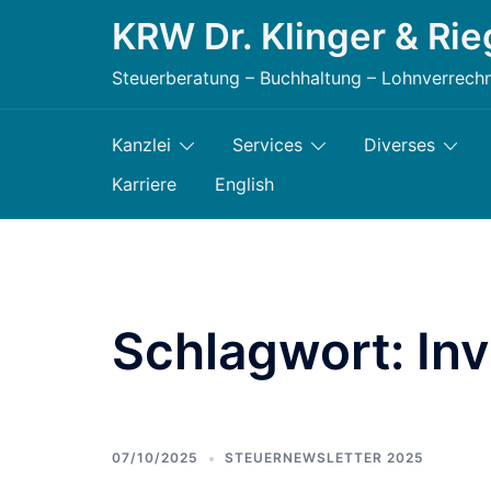
Zum
KRW Dr. Klinger & Rie
Inhalt
Steuerberatung – Buchhaltung – Lohnverrech
springen
Kanzlei
Services
Diverses
Karriere
English
Schlagwort:
Inv
07/10/2025
STEUERNEWSLETTER 2025