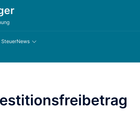
ger
nung
SteuerNews
estitionsfreibetrag