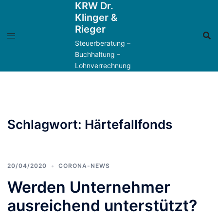
KRW Dr.
Zum
Klinger &
Inhalt
Rieger
springen
Steuerberatung –
Buchhaltung –
Lohnverrechnung
Schlagwort:
Härtefallfonds
20/04/2020
CORONA-NEWS
Werden Unternehmer
ausreichend unterstützt?