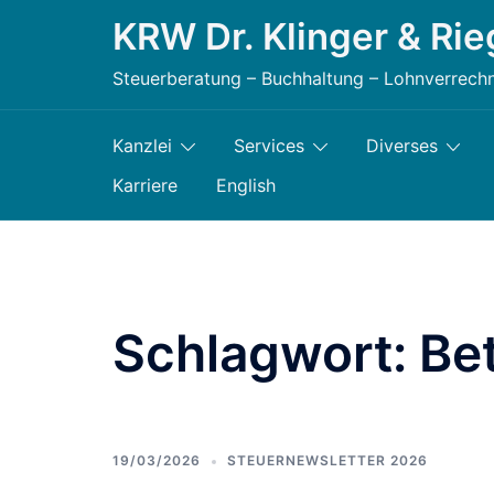
Zum
KRW Dr. Klinger & Rie
Inhalt
Steuerberatung – Buchhaltung – Lohnverrech
springen
Kanzlei
Services
Diverses
Karriere
English
Schlagwort:
Be
19/03/2026
STEUERNEWSLETTER 2026