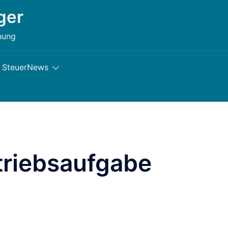
ger
nung
SteuerNews
triebsaufgabe