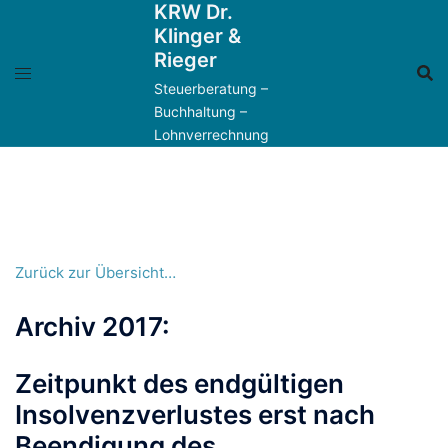
KRW Dr.
Zum
Klinger &
Inhalt
Rieger
springen
Steuerberatung –
Buchhaltung –
Lohnverrechnung
Zurück zur Übersicht…
Archiv 2017:
Zeitpunkt des endgültigen
Insolvenzverlustes erst nach
Beendigung des