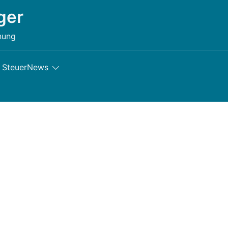
ger
nung
SteuerNews