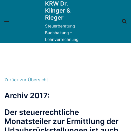
KRW Dr.
Zum
Klinger &
Inhalt
Rieger
springen
Steuerberatung –
Buchhaltung –
Lohnverrechnung
Zurück zur Übersicht…
Archiv 2017:
Der steuerrechtliche
Monatsteiler zur Ermittlung der
Urlaubsrückstellungen ist auch