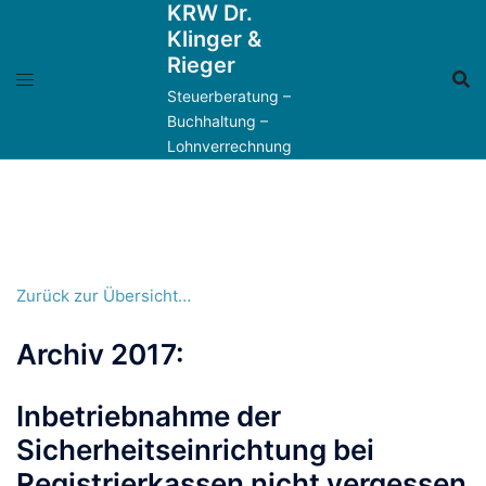
KRW Dr.
Zum
Klinger &
Inhalt
Rieger
springen
Steuerberatung –
Buchhaltung –
Lohnverrechnung
Zurück zur Übersicht…
Archiv 2017:
Inbetriebnahme der
Sicherheitseinrichtung bei
Registrierkassen nicht vergessen